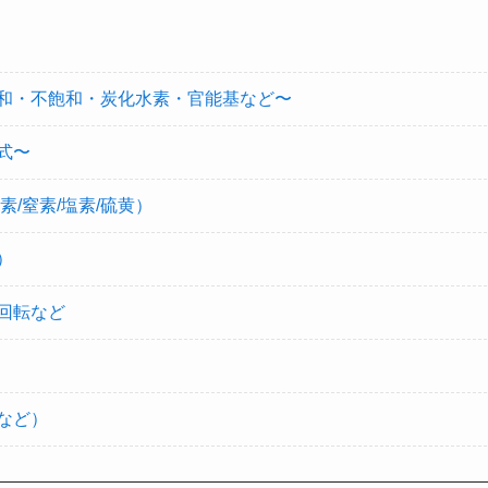
和・不飽和・炭化水素・官能基など〜
式〜
/窒素/塩素/硫黄）
）
回転など
など）