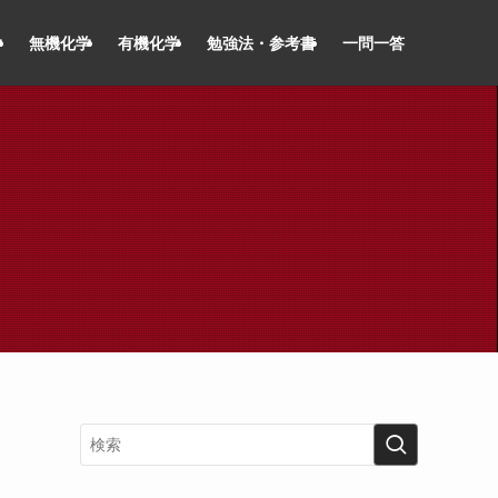
学
無機化学
有機化学
勉強法・参考書
一問一答