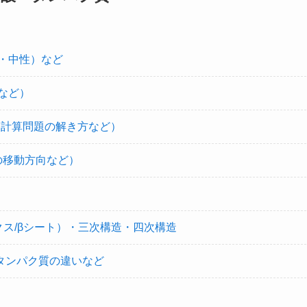
・中性）など
など）
・計算問題の解き方など）
の移動方向など）
ス/βシート）・三次構造・四次構造
状タンパク質の違いなど