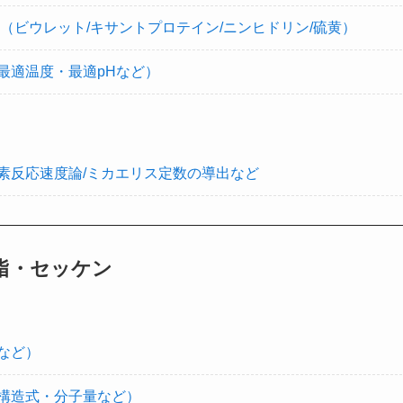
（ビウレット/キサントプロテイン/ニンヒドリン/硫黄）
最適温度・最適pHなど）
素反応速度論/ミカエリス定数の導出など
脂・セッケン
など）
構造式・分子量など）