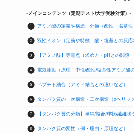
-メインコンテンツ（定期テスト/大学受験対策）-
アミノ酸の定義や構造、分類（酸性・塩基性
双性イオン（定義や特徴、酸・塩基との反応
【アミノ酸】等電点（求め方・pHとの関係
電気泳動（原理・中性/酸性/塩基性アミノ酸
ペプチド結合（アミド結合との違いなど）
タンパク質の一次構造・二次構造（αヘリック
【タンパク質の分類】単純/複合/球状/繊維
タンパク質の変性（例・理由・原理など）