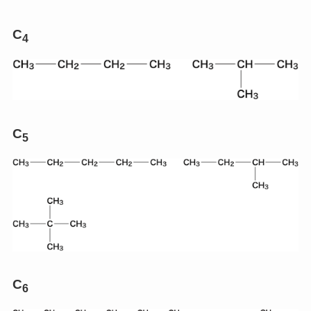
C
4
C
5
C
6