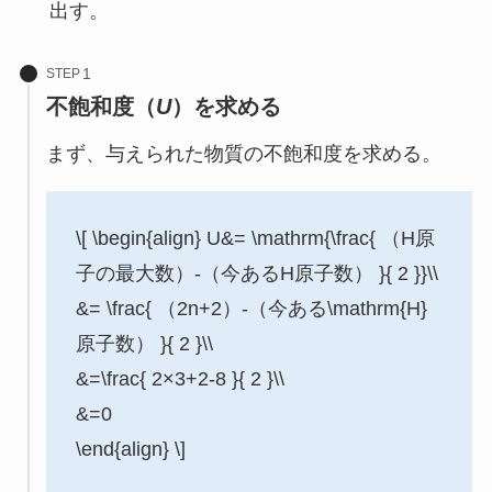
出す。
STEP
不飽和度（
U
）を求める
まず、与えられた物質の不飽和度を求める。
\[ \begin{align} U&= \mathrm{\frac{ （H原
子の最大数）-（今あるH原子数） }{ 2 }}\\
&= \frac{ （2n+2）-（今ある\mathrm{H}
原子数） }{ 2 }\\
&=\frac{ 2×3+2-8 }{ 2 }\\
&=0
\end{align} \]