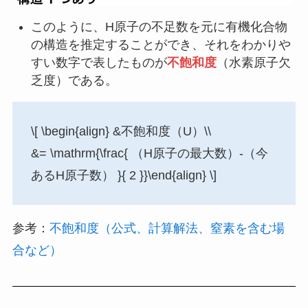
このように、H原子の不足数を元に有機化合物
の構造を推定することができ、それをわかりや
すい数字で表したものが
不飽和度
（水素原子欠
乏度）である。
\[ \begin{align} &不飽和度（U）\\
&= \mathrm{\frac{ （H原子の最大数）-（今
あるH原子数） }{ 2 }}\end{align} \]
参考：
不飽和度（公式、計算解法、窒素を含む場
合など）