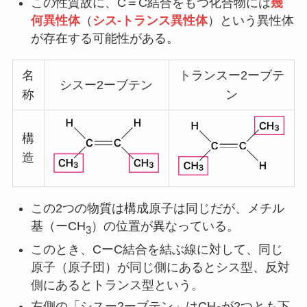
この性質故に、C＝C結合をもつ化合物には
幾
何異性体
（
シス-トランス異性体
）という異性体
が存在する可能性がある。
名
トランスー2ーブテ
シスー2ーブテン
称
ン
構
造
この2つの物質は構成原子は同じだが、メチル
基（ーCH
）の位置が異なっている。
3
このとき、CーC結合を結ぶ線に対して、同じ
原子（原子団）が同じ側にあるとシス型、反対
側にあるとトランス型という。
左側の「シスー2ーブテン」はCH
が2つとも下