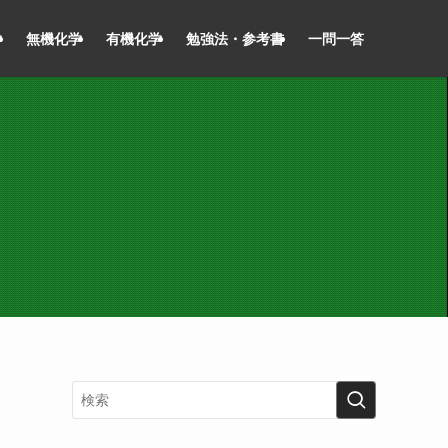
学
無機化学
有機化学
勉強法・参考書
一問一答