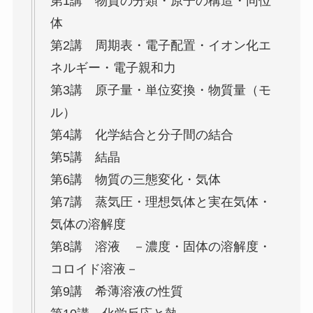
第1講 物質の分類・原子の構造・同位
体
第2講 周期表・電子配置・イオン化エ
ネルギー・電子親和力
第3講 原子量・単位変換・物質量（モ
ル）
第4講 化学結合と分子間の結合
第5講 結晶
第6講 物質の三態変化・気体
第7講 蒸気圧・理想気体と実在気体・
気体の溶解度
第8講 溶液 －濃度・固体の溶解度・
コロイド溶液－
第9講 希薄溶液の性質