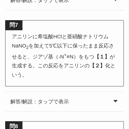
解答/解説：タップで表示
問7
アニリンに希塩酸HClと亜硝酸ナトリウム
NaNO
を加えて5℃以下に保ったまま反応さ
2
+
せると、ジアゾ基（-N
≡N）をもつ
【１】
が
生成する。この反応をアニリンの
【２】
化と
いう。
解答/解説：タップで表示
問8