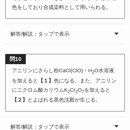
色をしており合成染料として用いられる。
解答/解説：タップで表示
問10
アニリンにさらし粉CaCl(ClO)・H
O水溶液
2
を加えると
【１】
色になる。また、アニリン
にニクロム酸カリウムK
Cr
O
を加えると
2
2
7
【２】
とよばれる黒色沈殿が生じる。
解答/解説：タップで表示