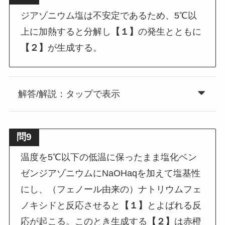
ジアゾニウム塩は不安定であるため、5℃以
上に加熱すると分解し
【１】
の発生とともに
【２】
が生成する。
解答/解説：タップで表示
問9
温度を5℃以下の低温に保ったまま塩化ベン
ゼンジアゾニウムにNaOHaqを加えて塩基性
にし、（フェノール由来の）ナトリウムフェ
ノキシドと反応させると
【１】
とよばれる反
応が起こる。このとき生成する
【２】
は赤橙