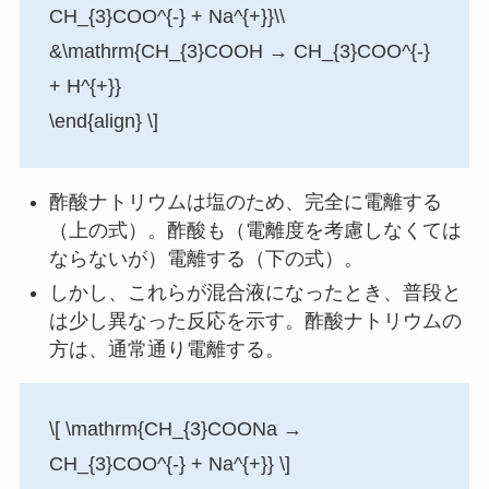
CH_{3}COO^{-} + Na^{+}}\\
&\mathrm{CH_{3}COOH → CH_{3}COO^{-}
+ H^{+}}
\end{align} \]
酢酸ナトリウムは塩のため、完全に電離する
（上の式）。酢酸も（電離度を考慮しなくては
ならないが）電離する（下の式）。
しかし、これらが混合液になったとき、普段と
は少し異なった反応を示す。酢酸ナトリウムの
方は、通常通り電離する。
\[ \mathrm{CH_{3}COONa →
CH_{3}COO^{-} + Na^{+}} \]