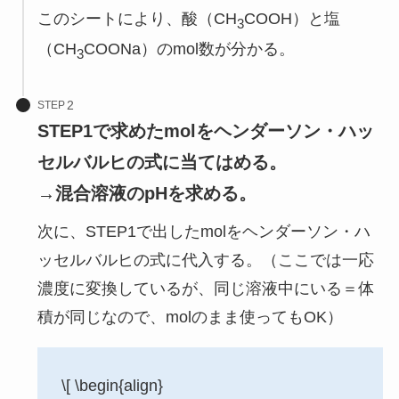
このシートにより、酸（CH
COOH）と塩
3
（CH
COONa）のmol数が分かる。
3
STEP
STEP1で求めたmolをヘンダーソン・ハッ
セルバルヒの式に当てはめる。
→混合溶液のpHを求める。
次に、STEP1で出したmolをヘンダーソン・ハ
ッセルバルヒの式に代入する。（ここでは一応
濃度に変換しているが、同じ溶液中にいる＝体
積が同じなので、molのまま使ってもOK）
\[ \begin{align}