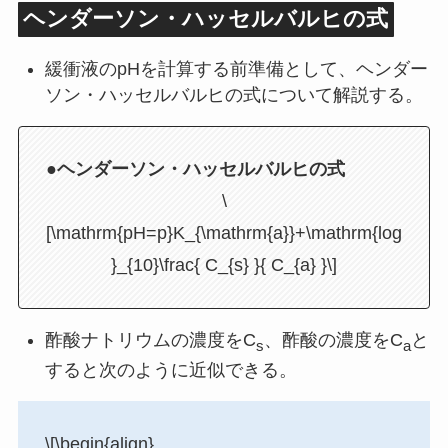
ヘンダーソン・ハッセルバルヒの式
緩衝液のpHを計算する前準備として、ヘンダー
ソン・ハッセルバルヒの式について解説する。
●ヘンダーソン・ハッセルバルヒの式
\
[\mathrm{pH=p}K_{\mathrm{a}}+\mathrm{log
}_{10}\frac{ C_{s} }{ C_{a} }\]
酢酸ナトリウムの濃度をC
、酢酸の濃度をC
と
s
a
すると次のように近似できる。
\[\begin{align}