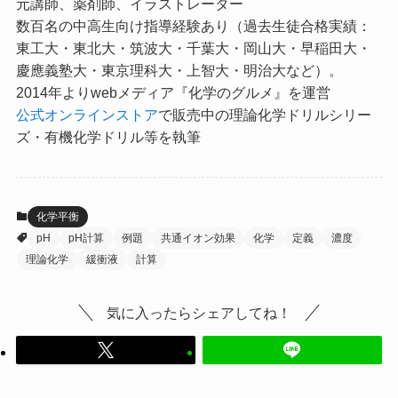
元講師、薬剤師、イラストレーター
数百名の中高生向け指導経験あり（過去生徒合格実績：
東工大・東北大・筑波大・千葉大・岡山大・早稲田大・
慶應義塾大・東京理科大・上智大・明治大など）。
2014年よりwebメディア『化学のグルメ』を運営
公式オンラインストア
で販売中の理論化学ドリルシリー
ズ・有機化学ドリル等を執筆
化学平衡
pH
pH計算
例題
共通イオン効果
化学
定義
濃度
理論化学
緩衝液
計算
気に入ったらシェアしてね！