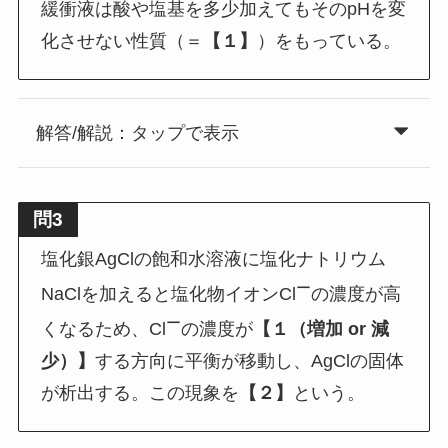
緩衝液は酸や塩基を多少加えてもそのpHを変
化させない性質（＝
【１】
）をもっている。
解答/解説：タップで表示
問3
塩化銀AgClの飽和水溶液に塩化ナトリウム
ー
NaClを加えると塩化物イオンCl
の濃度が高
ー
くなるため、Cl
の濃度が
【１（増加 or 減
少）】
する方向に平衡が移動し、AgClの固体
が析出する。この現象を
【２】
という。