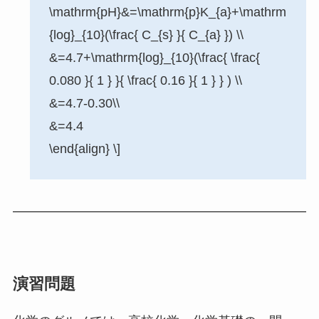
\mathrm{pH}&=\mathrm{p}K_{a}+\mathrm
{log}_{10}(\frac{ C_{s} }{ C_{a} }) \\
&=4.7+\mathrm{log}_{10}(\frac{ \frac{
0.080 }{ 1 } }{ \frac{ 0.16 }{ 1 } } ) \\
&=4.7-0.30\\
&=4.4
\end{align} \]
演習問題