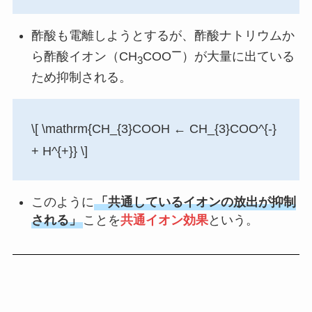
酢酸も電離しようとするが、酢酸ナトリウムか
ー
ら酢酸イオン（CH
COO
）が大量に出ている
3
ため抑制される。
\[ \mathrm{CH_{3}COOH ← CH_{3}COO^{-}
+ H^{+}} \]
このように
「共通しているイオンの放出が抑制
される」
ことを
共通イオン効果
という。