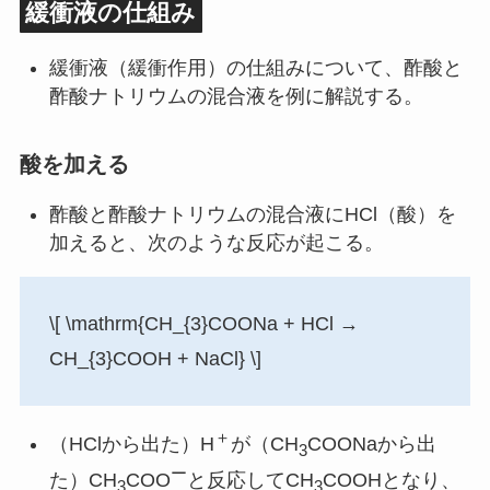
緩衝液の仕組み
緩衝液（緩衝作用）の仕組みについて、酢酸と
酢酸ナトリウムの混合液を例に解説する。
酸を加える
酢酸と酢酸ナトリウムの混合液にHCl（酸）を
加えると、次のような反応が起こる。
\[ \mathrm{CH_{3}COONa + HCl →
CH_{3}COOH + NaCl} \]
＋
（HClから出た）H
が（CH
COONaから出
3
ー
た）CH
COO
と反応してCH
COOHとなり、
3
3