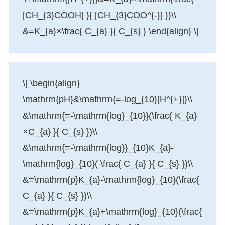
[CH_{3}COOH] }{ [CH_{3}COO^{-}] }}\\
&=K_{a}×\frac{ C_{a} }{ C_{s} } \end{align} \]
\[ \begin{align}
\mathrm{pH}&\mathrm{=-log_{10}[H^{+}]}\\
&\mathrm{=-\mathrm{log}_{10}}(\frac{ K_{a}
×C_{a} }{ C_{s} })\\
&\mathrm{=-\mathrm{log}}_{10}K_{a}-
\mathrm{log}_{10}( \frac{ C_{a} }{ C_{s} })\\
&=\mathrm{p}K_{a}-\mathrm{log}_{10}(\frac{
C_{a} }{ C_{s} })\\
&=\mathrm{p}K_{a}+\mathrm{log}_{10}(\frac{