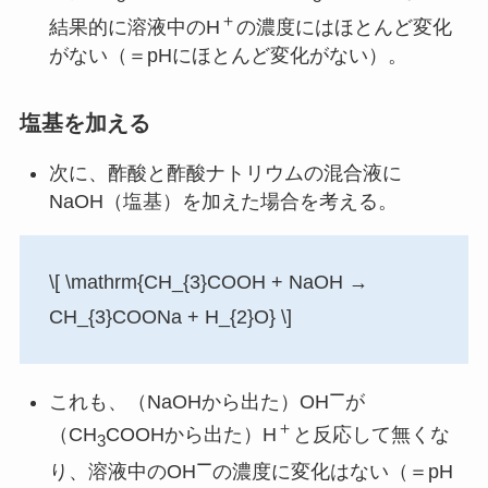
＋
結果的に溶液中のH
の濃度にはほとんど変化
がない（＝pHにほとんど変化がない）。
塩基を加える
次に、酢酸と酢酸ナトリウムの混合液に
NaOH（塩基）を加えた場合を考える。
\[ \mathrm{CH_{3}COOH + NaOH →
CH_{3}COONa + H_{2}O} \]
ー
これも、（NaOHから出た）OH
が
＋
（CH
COOHから出た）H
と反応して無くな
3
ー
り、溶液中のOH
の濃度に変化はない（＝pH