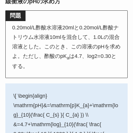
緩衝液のpHの求め方
問題
0.20mol/L酢酸水溶液20mlと0.20mol/L酢酸ナ
トリウム水溶液10mlを混合して、1.0Lの混合
溶液とした。このとき、この溶液のpHを求め
よ。ただし、酢酸のpK
は4.7、log2=0.30と
a
する。
\[ \begin{align}
\mathrm{pH}&=\mathrm{p}K_{a}+\mathrm{lo
g}_{10}(\frac{ C_{s} }{ C_{a} }) \\
&=4.7+\mathrm{log}_{10}(\frac{ \frac{