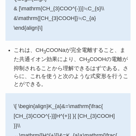
& [\mathrm{CH_{3}COO^{-}}]≒C_{s}\\
&\mathrm{[CH_{3}COOH]}≒C_{a}
\end{align}\]
これは、CH
COONaが完全電離すること、ま
3
た共通イオン効果により、CH
COOHの電離が
3
抑制されることから理解できるはずである。さ
らに、これを使うと次のような式変形を行うこ
とができる。
\[ \begin{align}K_{a}&=\mathrm{\frac{
[CH_{3}COO^{-}][H^{+}] }{ [CH_{3}COOH]
}}\\
↔︎\mathrm{[H^{+}]}&=K_{a}×\mathrm{\frac{