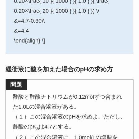
0.20×\frac{ 10 }{ 1000 } }{ 1.0 } }{ \frac{
0.20×\frac{ 20 }{ 1000 } }{ 1.0 } }) \\
&=4.7-0.30\\
&=4.4
\end{align} \]
緩衝液に酸を加えた場合のpHの求め方
問題
酢酸と酢酸ナトリウムが0.12molずつ含まれ
た1.0Lの混合溶液がある。
（１）この混合溶液のpHを求めよ。ただし、
酢酸のpK
は4.7とする。
a
（２）この混合溶液に、1.0mol/Lの塩酸を