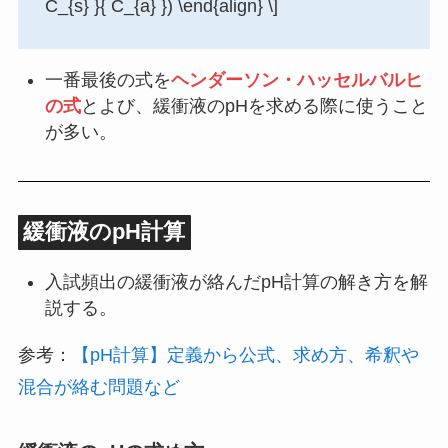
C_{s} }{ C_{a} }) \end{align} \]
一番最後の式を
ヘンダーソン・ハッセルバルヒ
の式
とよび、緩衝液のpHを求める際に使うこと
が多い。
緩衝液のpH計算
入試頻出の緩衝液が絡んだpH計算の解き方を解
説する。
参考：
【pH計算】定義から公式、求め方、希釈や
混合が絡む問題など