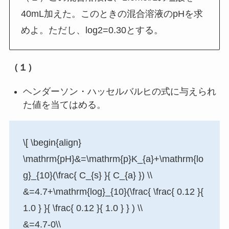
40mL加えた。このときの混合溶液のpHを求
めよ。ただし、log2=0.30とする。
（１）
ヘンダーソン・ハッセルバルヒの式に与えられ
た値を当てはめる。
\[ \begin{align}
\mathrm{pH}&=\mathrm{p}K_{a}+\mathrm{lo
g}_{10}(\frac{ C_{s} }{ C_{a} }) \\
&=4.7+\mathrm{log}_{10}(\frac{ \frac{ 0.12 }{
1.0 } }{ \frac{ 0.12 }{ 1.0 } } ) \\
&=4.7-0\\