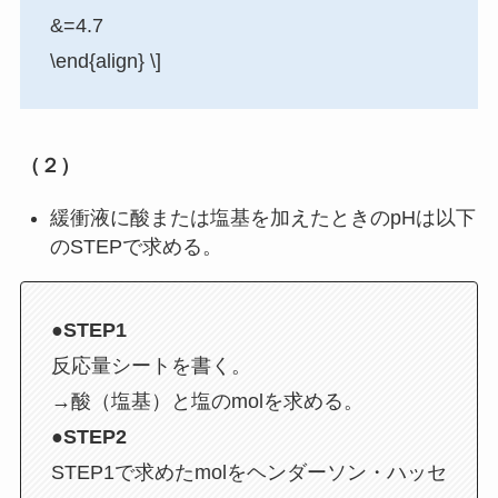
&=4.7
\end{align} \]
（２）
緩衝液に酸または塩基を加えたときのpHは以下
のSTEPで求める。
●STEP1
反応量シートを書く。
→酸（塩基）と塩のmolを求める。
●STEP2
STEP1で求めたmolをヘンダーソン・ハッセ