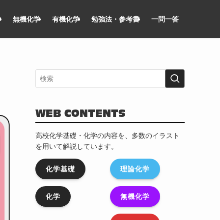
学
無機化学
有機化学
勉強法・参考書
一問一答
WEB CONTENTS
高校化学基礎・化学の内容を、多数のイラスト
を用いて解説しています。
化学基礎
理論化学
化学
無機化学