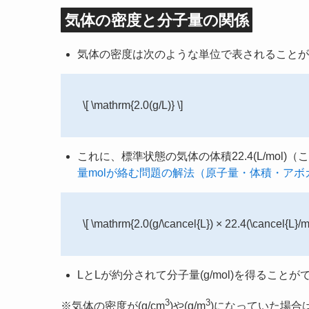
気体の密度と分子量の関係
気体の密度は次のような単位で表されることが
\[ \mathrm{2.0(g/L)} \]
これに、標準状態の気体の体積22.4(L/mol
量molが絡む問題の解法（原子量・体積・アボ
\[ \mathrm{2.0(g/\cancel{L}) × 22.4(\cancel{L}/mo
LとLが約分されて分子量(g/mol)を得るこ
3
3
※気体の密度が(g/cm
)や(g/m
)になっていた場合