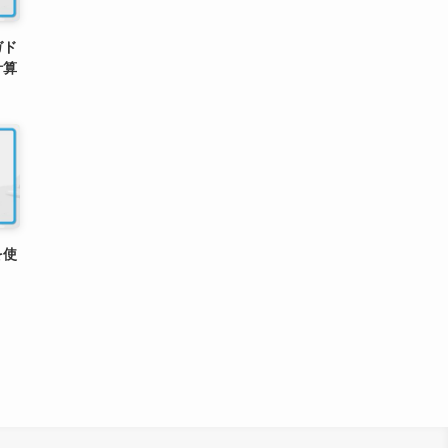
ガド
計算
を使
）