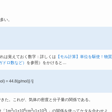
多い。
)（これは覚えておく数字：詳しくは
【モル計算】単位を駆使！物質
ガドロ数など）
を参照）をかけると…
l) = 44.8(g/mol)} \]
とができた。これが、気体の密度と分子量の関係である。
3
6
3
3
は「1m
=1×10
cm
=1×10
L」の関係を使ってケタを合わせよ