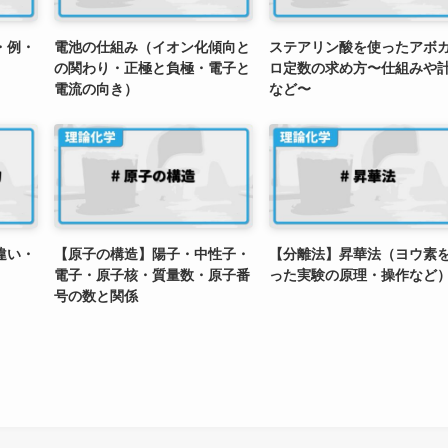
・例・
電池の仕組み（イオン化傾向と
ステアリン酸を使ったアボ
の関わり・正極と負極・電子と
ロ定数の求め方〜仕組みや
電流の向き）
など〜
違い・
【原子の構造】陽子・中性子・
【分離法】昇華法（ヨウ素
電子・原子核・質量数・原子番
った実験の原理・操作など
号の数と関係