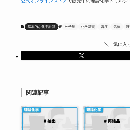
公式オンラインストア
で販売中の理論化学ドリルシ
基本的な化学計算
分子量
化学基礎
密度
気体
理
気に入
関連記事