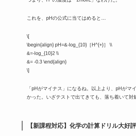
これを、pHの公式に当てはめると…
\[
\begin{align} pH=&-log_{10}［H^{+}］ \\
&=-log_{10}2 \\
&= -0.3 \end{align}
\]
「pHがマイナス」になるね。以上より、pHがマ
かった。いざテストで出てきても、落ち着いて対
【新課程対応】化学の計算ドリル大好