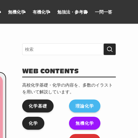
学
無機化学
有機化学
勉強法・参考書
一問一答
WEB CONTENTS
高校化学基礎・化学の内容を、多数のイラスト
を用いて解説しています。
化学基礎
理論化学
化学
無機化学