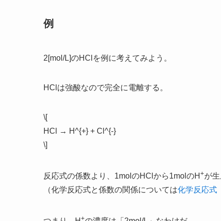
例
2[mol/L]のHClを例に考えてみよう。
HClは強酸なので完全に電離する。
\[
HCl → H^{+} + Cl^{-}
\]
+
反応式の係数より、1molのHClから1molのH
が生
（化学反応式と係数の関係については
化学反応式
+
つまり、H
の濃度は「2mol/L」なわけだ。