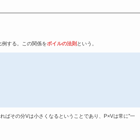
比例する。この関係を
ボイルの法則
という。
ればその分Vは小さくなるということであり、P×Vは常に”一