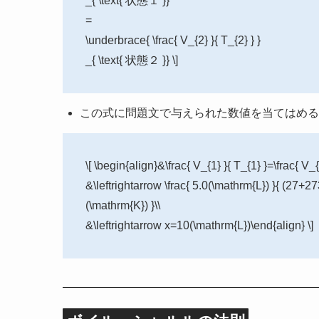
_{ \text{ 状態１ }}
=
\underbrace{ \frac{ V_{2} }{ T_{2} } }
_{ \text{ 状態２ }} \]
この式に問題文で与えられた数値を当てはめる
\[ \begin{align}&\frac{ V_{1} }{ T_{1} }=\frac{ V_{2
&\leftrightarrow \frac{ 5.0(\mathrm{L}) }{ (27+2
(\mathrm{K}) }\\
&\leftrightarrow x=10(\mathrm{L})\end{align} \]