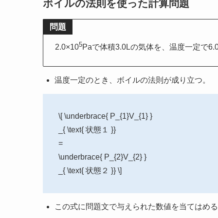
ボイルの法則を使った計算問題
問題
5
2.0×10
Paで体積3.0Lの気体を、温度一定で6.0
温度一定のとき、ボイルの法則が成り立つ。
\[ \underbrace{ P_{1}V_{1} }
_{ \text{ 状態１ }}
=
\underbrace{ P_{2}V_{2} }
_{ \text{ 状態２ }} \]
この式に問題文で与えられた数値を当てはめる