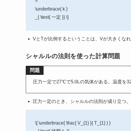
=
\underbrace{ k }
_{ \text{ 一定 }} \]
VとTが比例するということは、Vが大きくなれ
シャルルの法則を使った計算問題
問題
圧力一定で27℃で5.0Lの気体がある。温度を
圧力一定のとき、シャルルの法則が成り立つ。
\[ \underbrace{ \frac{ V_{1} }{ T_{1} } }