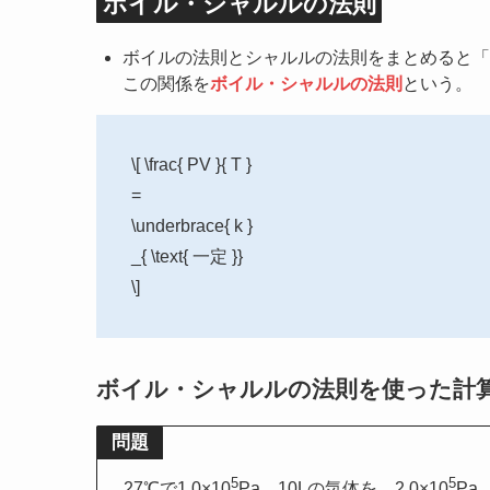
ボイル・シャルルの法則
ボイルの法則とシャルルの法則をまとめると「
この関係を
ボイル・シャルルの法則
という。
\[ \frac{ PV }{ T }
=
\underbrace{ k }
_{ \text{ 一定 }}
\]
ボイル・シャルルの法則を使った計
問題
5
5
27℃で1.0×10
Pa、10Lの気体を、2.0×10
Pa