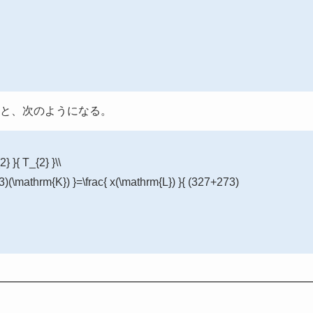
と、次のようになる。
} }{ T_{2} }\\
73)(\mathrm{K}) }=\frac{ x(\mathrm{L}) }{ (327+273)