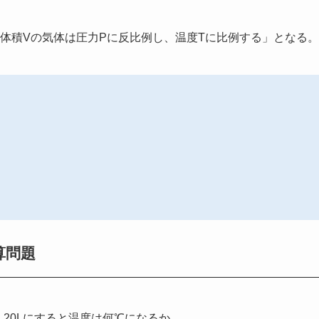
体積Vの気体は圧力Pに反比例し、温度Tに比例する」となる。
算問題
、20Lにすると温度は何℃になるか。