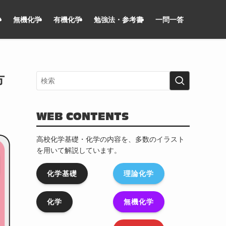
学
無機化学
有機化学
勉強法・参考書
一問一答
方
WEB CONTENTS
高校化学基礎・化学の内容を、多数のイラスト
を用いて解説しています。
化学基礎
理論化学
化学
無機化学