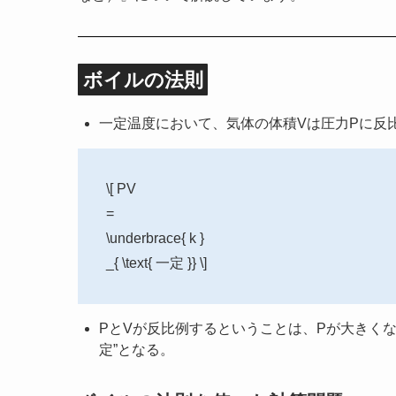
ボイルの法則
一定温度において、気体の体積Vは圧力Pに反
\[ PV
=
\underbrace{ k }
_{ \text{ 一定 }} \]
PとVが反比例するということは、Pが大きくな
定”となる。