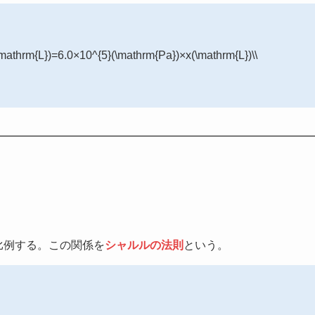
\mathrm{L})=6.0×10^{5}(\mathrm{Pa})×x(\mathrm{L})\\
比例する。この関係を
シャルルの法則
という。