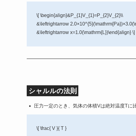
\[ \begin{align}&P_{1}V_{1}=P_{2}V_{2}\\
&\leftrightarrow 2.0×10^{5}(\mathrm{Pa})×3.0(
&\leftrightarrow x=1.0(\mathrm{L})\end{align} \]
シャルルの法則
圧力一定のとき、気体の体積Vは絶対温度Tに
\[ \frac{ V }{ T }