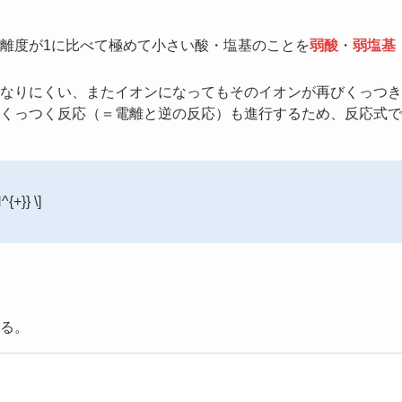
離度が1に比べて極めて小さい酸・塩基のことを
弱酸
・
弱塩基
なりにくい、またイオンになってもそのイオンが再びくっつき
くっつく反応（＝電離と逆の反応）も進行するため、反応式で
{+}} \]
る。