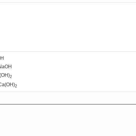
H
aOH
OH)
2
(OH)
2