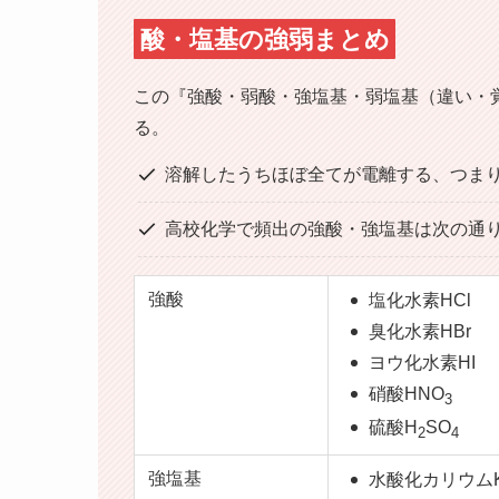
酸・塩基の強弱まとめ
この『強酸・弱酸・強塩基・弱塩基（違い・
る。
溶解したうちほぼ全てが電離する、つまり
高校化学で頻出の強酸・強塩基は次の通
強酸
塩化水素HCl
臭化水素HBr
ヨウ化水素HI
硝酸HNO
3
硫酸H
SO
2
4
強塩基
水酸化カリウム