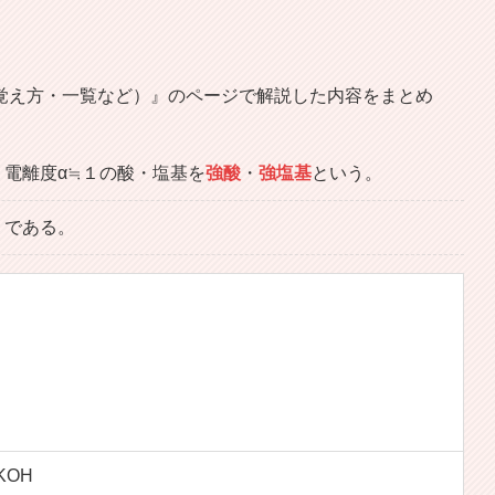
覚え方・一覧など）』のページで解説した内容をまとめ
電離度α≒１の酸・塩基を
強酸
・
強塩基
という。
りである。
KOH