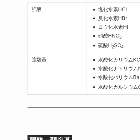
強酸
塩化水素HCl
臭化水素HBr
ヨウ化水素HI
硝酸HNO
3
硫酸H
SO
2
4
強塩基
水酸化カリウムKO
水酸化ナトリウムN
水酸化バリウムBa(
水酸化カルシウムCa