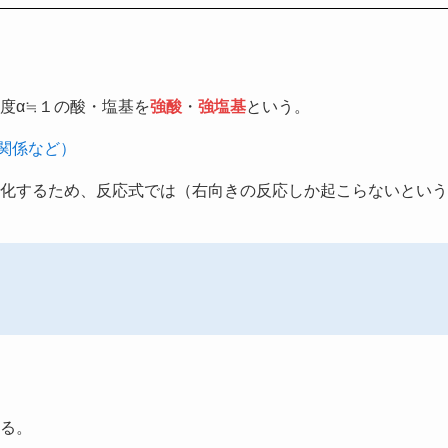
度α≒１の酸・塩基を
強酸
・
強塩基
という。
関係など）
化するため、反応式では（右向きの反応しか起こらないという
る。