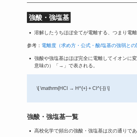
強酸・強塩基
溶解したうちほぼ全てが電離する、つまり電離
参考：
電離度（求め方・公式・酸/塩基の強弱との
強酸や強塩基はほぼ完全に電離してイオンに変
意味の）「→」で表される。
\[ \mathrm{HCl → H^{+} + Cl^{-}} \]
強酸・強塩基一覧
高校化学で頻出の強酸・強塩基は次の通りであ