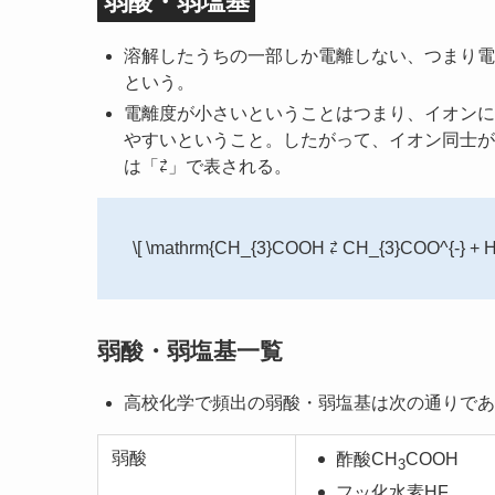
弱酸・弱塩基
溶解したうちの一部しか電離しない、つまり電
という。
電離度が小さいということはつまり、イオンに
やすいということ。したがって、イオン同士が
は「⇄」で表される。
\[ \mathrm{CH_{3}COOH ⇄ CH_{3}COO^{-} + H^
弱酸・弱塩基一覧
高校化学で頻出の弱酸・弱塩基は次の通りであ
弱酸
酢酸CH
COOH
3
フッ化水素HF