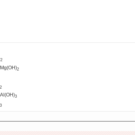
)
2
g(OH)
2
2
(OH)
3
3