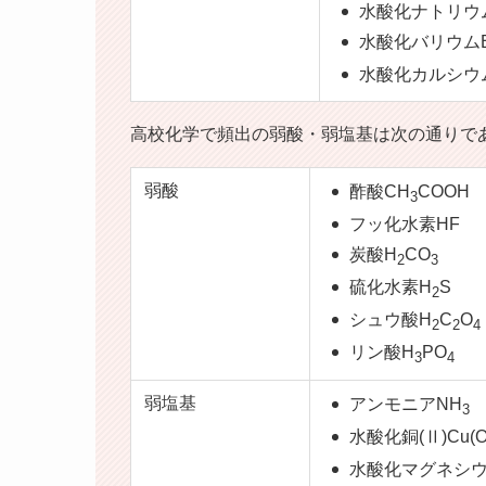
水酸化ナトリウム
水酸化バリウムBa
水酸化カルシウム
高校化学で頻出の弱酸・弱塩基は次の通りで
弱酸
酢酸CH
COOH
3
フッ化水素HF
炭酸H
CO
2
3
硫化水素H
S
2
シュウ酸H
C
O
2
2
4
リン酸H
PO
3
4
弱塩基
アンモニアNH
3
水酸化銅(Ⅱ)Cu(O
水酸化マグネシウム