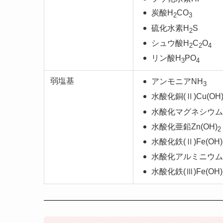
炭酸H
CO
2
3
硫化水素H
S
2
シュウ酸H
C
O
2
2
4
リン酸H
PO
3
4
弱塩基
アンモニアNH
3
水酸化銅(Ⅱ)Cu(OH
水酸化マグネシウムM
水酸化亜鉛Zn(OH)
2
水酸化鉄(Ⅱ)Fe(OH)
水酸化アルミニウムAl
水酸化鉄(Ⅲ)Fe(OH)