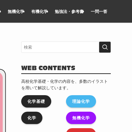
学
無機化学
有機化学
勉強法・参考書
一問一答
WEB CONTENTS
高校化学基礎・化学の内容を、多数のイラスト
を用いて解説しています。
化学基礎
理論化学
化学
無機化学