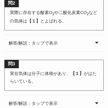
問2
実際に存在する酸素O
や二酸化炭素CO
など
2
2
の気体は
【１】
とよばれる。
解答/解説：タップで表示
問3
実在気体は分子に体積があり、
【１】
がはた
らいている。
解答/解説：タップで表示