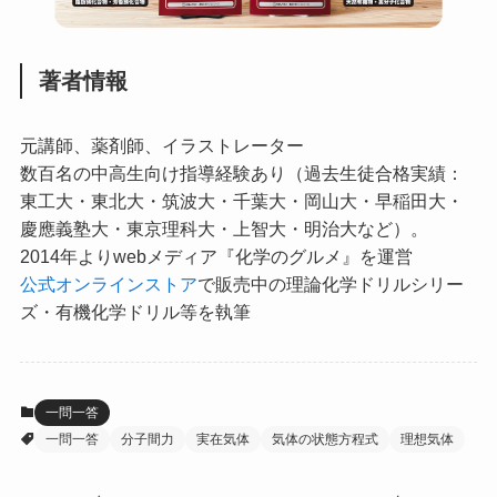
著者情報
元講師、薬剤師、イラストレーター
数百名の中高生向け指導経験あり（過去生徒合格実績：
東工大・東北大・筑波大・千葉大・岡山大・早稲田大・
慶應義塾大・東京理科大・上智大・明治大など）。
2014年よりwebメディア『化学のグルメ』を運営
公式オンラインストア
で販売中の理論化学ドリルシリー
ズ・有機化学ドリル等を執筆
一問一答
一問一答
分子間力
実在気体
気体の状態方程式
理想気体