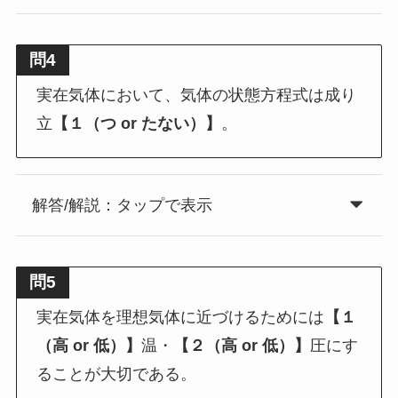
問4
実在気体において、気体の状態方程式は成り
立
【１
（つ or たない）
】
。
解答/解説：タップで表示
問5
実在気体を理想気体に近づけるためには
【１
（高 or 低）】
温・
【２（高 or 低）】
圧にす
ることが大切である。