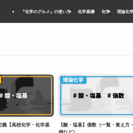
『化学のグルメ』の使い方
化学基礎
化学
理論化
定義【高校化学・化学基
【酸・塩基】価数（一覧・覚え方
】
例など）