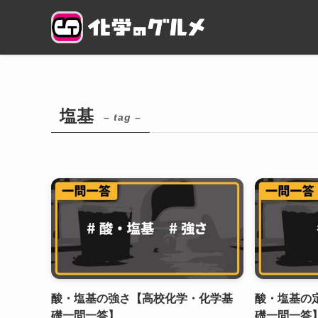
塩基
– tag –
酸・塩基の強さ【高校化学・化学基
酸・塩基の
礎一問一答】
礎一問一答