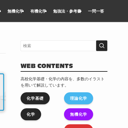
学
無機化学
有機化学
勉強法・参考書
一問一答
WEB CONTENTS
高校化学基礎・化学の内容を、多数のイラスト
を用いて解説しています。
化学基礎
理論化学
化学
無機化学
・