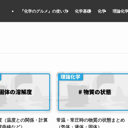
『化学のグルメ』の使い方
化学基礎
化学
理論化
度（温度との関係・計算
常温・常圧時の物質の状態まとめ
度曲線など）
（気体・液体・固体）