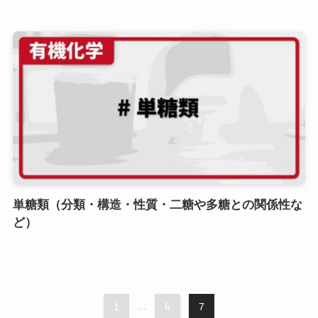
単糖類（分類・構造・性質・二糖や多糖との関係性な
ど）
1
...
6
7