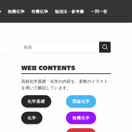
学
無機化学
有機化学
勉強法・参考書
一問一答
WEB CONTENTS
高校化学基礎・化学の内容を、多数のイラスト
を用いて解説しています。
化学基礎
理論化学
化学
無機化学