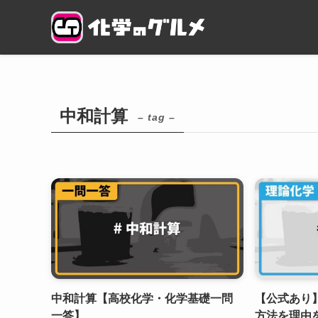
中和計算
– tag –
中和計算【高校化学・化学基礎一問
【公式あり
一答】
方法を理由