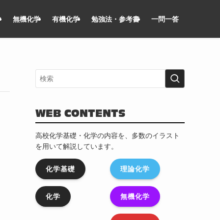
学
無機化学
有機化学
勉強法・参考書
一問一答
WEB CONTENTS
高校化学基礎・化学の内容を、多数のイラスト
を用いて解説しています。
化学基礎
理論化学
化学
無機化学