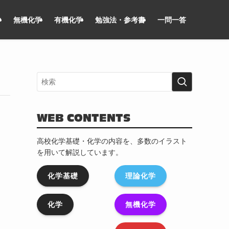
学
無機化学
有機化学
勉強法・参考書
一問一答
WEB CONTENTS
高校化学基礎・化学の内容を、多数のイラスト
を用いて解説しています。
化学基礎
理論化学
化学
無機化学