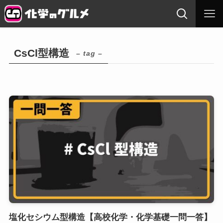
CsCl型構造
– tag –
塩化セシウム型構造【高校化学・化学基礎一問一答】